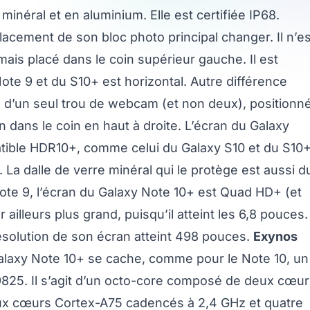
minéral et en aluminium. Elle est certifiée IP68.
lacement de son bloc photo principal changer. Il n’es
ais placé dans le coin supérieur gauche. Il est
Note 9 et du S10+ est horizontal. Autre différence
e d’un seul trou de webcam (et non deux), positionn
 dans le coin en haut à droite. L’écran du Galaxy
ible HDR10+, comme celui du Galaxy S10 et du S10+
. La dalle de verre minéral qui le protège est aussi d
ote 9, l’écran du Galaxy Note 10+ est Quad HD+ (et
 ailleurs plus grand, puisqu’il atteint les 6,8 pouces.
résolution de son écran atteint 498 pouces.
Exynos
alaxy Note 10+ se cache, comme pour le Note 10, un
825. Il s’agit d’un octo-core composé de deux cœur
x cœurs Cortex-A75 cadencés à 2,4 GHz et quatre