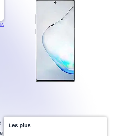
es
t
Les plus
le