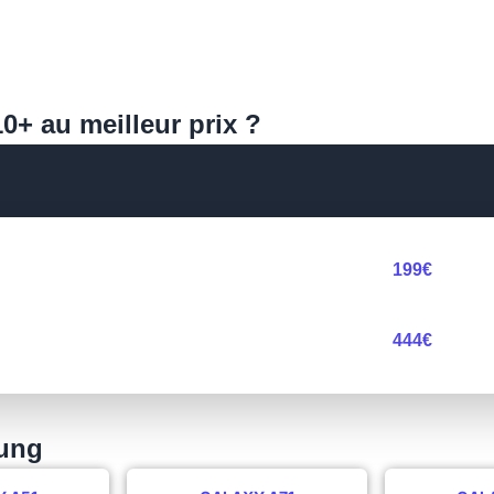
0+ au meilleur prix ?
199€
444€
ung