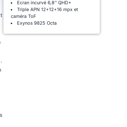
Ecran incurvé 6,8’’ QHD+
Triple APN 12+12+16 mpx et
t
caméra ToF
Exynos 9825 Octa
é
.
u
s