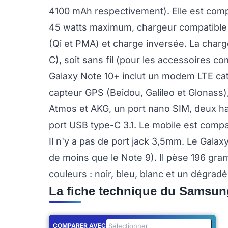
4100 mAh respectivement). Elle est comp
45 watts maximum, chargeur compatible e
(Qi et PMA) et charge inversée. La charge
C), soit sans fil (pour les accessoires c
Galaxy Note 10+ inclut un modem LTE caté
capteur GPS (Beidou, Galileo et Glonass),
Atmos et AKG, un port nano SIM, deux h
port USB type-C 3.1. Le mobile est compa
Il n'y a pas de port jack 3,5mm. Le Gala
de moins que le Note 9). Il pèse 196 gr
couleurs : noir, bleu, blanc et un dégrad
La fiche technique du Samsun
COMPARER AVEC