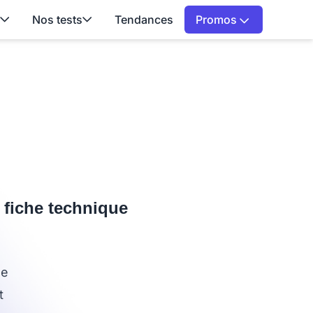
Nos tests
Tendances
Promos
t fiche technique
le
t