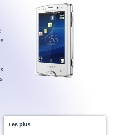
e
le
rs
ls
Les plus