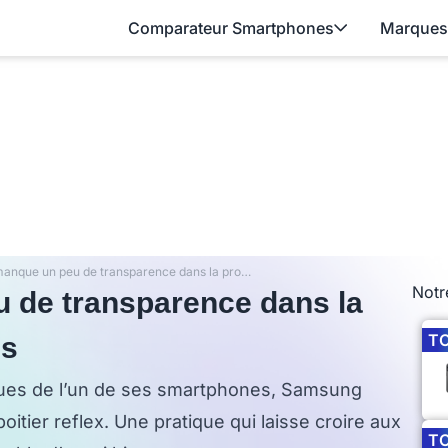
Comparateur Smartphones
Marques
Samsung manque un peu de transparence dans la promotion de ses mobiles
Notr
de transparence dans la
T
es
iques de l’un de ses smartphones, Samsung
oitier reflex. Une pratique qui laisse croire aux
T