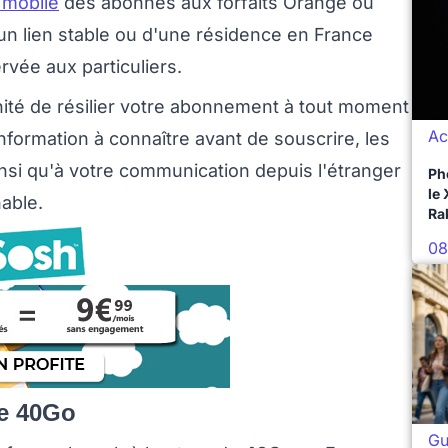
 mobile
des abonnés aux forfaits Orange ou
un lien stable ou d'une résidence en France
ervée aux particuliers.
nité de résilier votre abonnement à tout moment
Ac
information à connaître avant de souscrire, les
nsi qu'à votre communication depuis l'étranger
Ph
le
nable.
Ra
08
ée 40Go
Gu