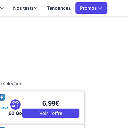
Nos tests
Tendances
Promos
e sélection
OP
6,99€
4G+
60 Go
Voir l'offre