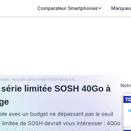
Comparateur Smartphones
Marques
Forfait mobile : Nouvelle série limitée SOSH 40Go à 9,99€ sur le réseau Orange
Notr
e série limitée SOSH 40Go à
T
nge
ile avec un budget ne dépassant pas le seuil
e limitée de SOSH devrait vous intéresser : 40Go