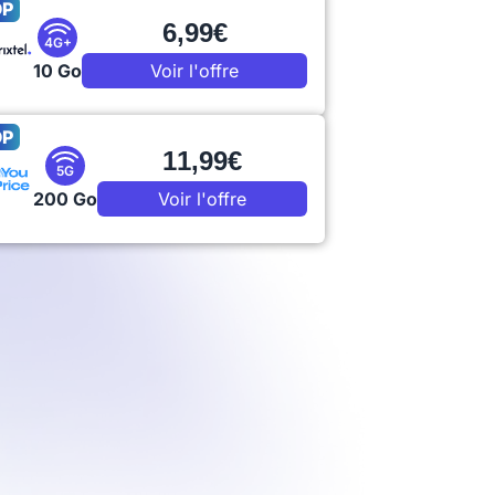
OP
6,99€
4G+
10 Go
Voir l'offre
OP
11,99€
5G
200 Go
Voir l'offre