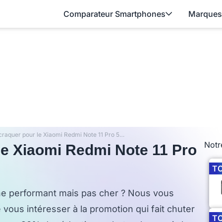
Comparateur Smartphones
Marques
Vous allez craquer pour le Xiaomi Redmi Note 11 Pro 5G qui est à prix inédit !
Notr
 le Xiaomi Redmi Note 11 Pro
T
ne performant mais pas cher ? Nous vous
e vous intéresser à la promotion qui fait chuter
T