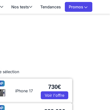
Nos tests
Tendances
Promos
e sélection
OP
730€
iPhone 17
Voir l'offre
OP