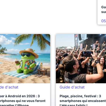
Ga
su
05
de d'achat
Guide d'achat
er à Android en 2026 : 3
Plage, piscine, festival : 3
rtphones qui ne vous feront
smartphones qui encaissent
regretter l'iPhone
l'été sans faiblir !