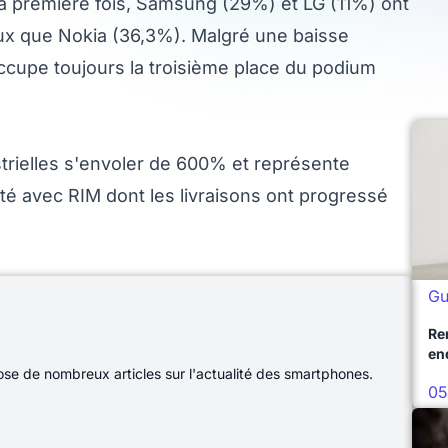
la première fois, Samsung (29%) et LG (11%) ont
x que Nokia (36,3%). Malgré une baisse
ccupe toujours la troisième place du podium
strielles s'envoler de 600% et représente
té avec RIM dont les livraisons ont progressé
Gu
Re
en
e de nombreux articles sur l'actualité des smartphones.
05