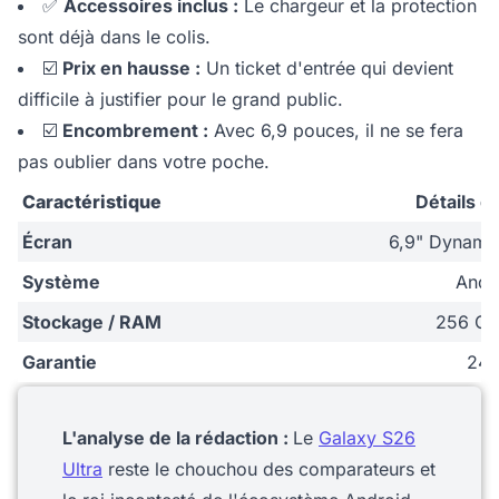
✅
Accessoires inclus :
Le chargeur et la protection
sont déjà dans le colis.
☑️
Prix en hausse :
Un ticket d'entrée qui devient
difficile à justifier pour le grand public.
☑️
Encombrement :
Avec 6,9 pouces, il ne se fera
pas oublier dans votre poche.
Caractéristique
Détails d
Écran
6,9" Dynam
Système
Andr
Stockage / RAM
256 Go
Garantie
24 
L'analyse de la rédaction :
Le
Galaxy S26
Ultra
reste le chouchou des comparateurs et