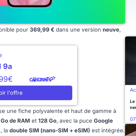
onible pour
369,99 €
dans une version
neuve
,
e
l 9a
,99€
Ac
oir l'offre
Le
ne
se une fiche polyvalente et haut de gamme à
07
 Go de RAM
et
128 Go
, avec la puce
Google
, la
double SIM (nano-SIM + eSIM)
est intégrée.