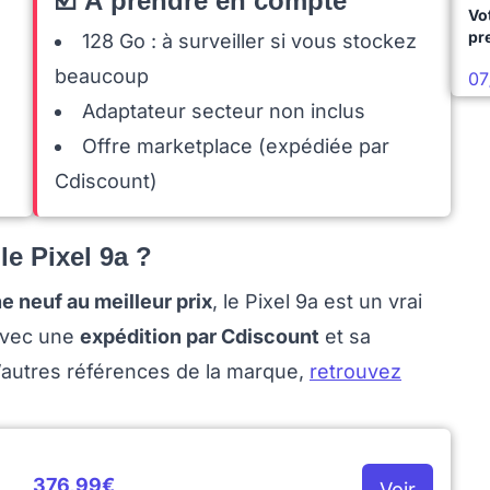
☑️ À prendre en compte
Vo
pr
128 Go : à surveiller si vous stockez
beaucoup
07
Adaptateur secteur non inclus
Offre marketplace (expédiée par
Cdiscount)
le Pixel 9a ?
 neuf au meilleur prix
, le Pixel 9a est un vrai
avec une
expédition par Cdiscount
et sa
’autres références de la marque,
retrouvez
376,99€
Voir