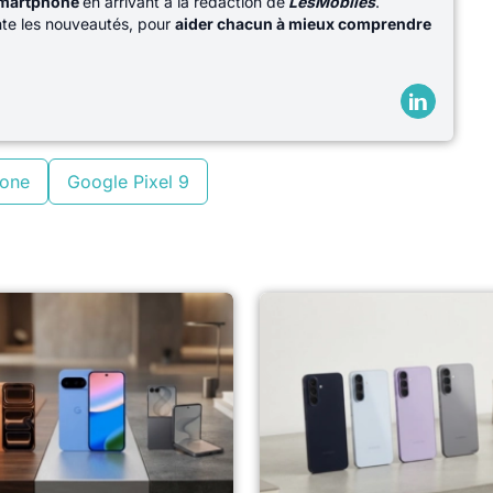
martphone
en arrivant à la rédaction de
LesMobiles
.
ente les nouveautés, pour
aider chacun à mieux comprendre
one
Google Pixel 9