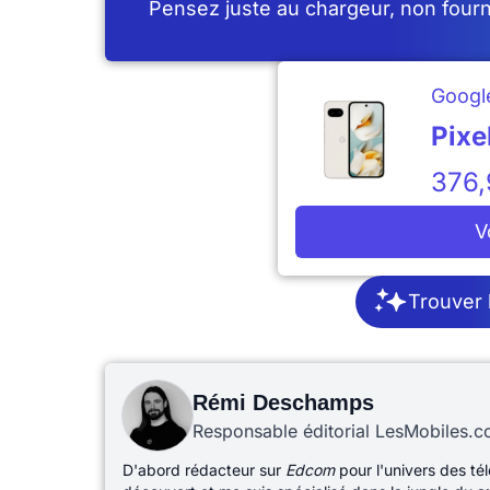
Pensez juste au chargeur, non fourn
Googl
Pixe
376
V
Trouver 
Rémi Deschamps
Responsable éditorial LesMobiles.
D'abord rédacteur sur
Edcom
pour l'univers des té