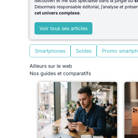
découvert et me suis spécialisé dans la jungle du
s
Désormais responsable éditorial, j’analyse et prés
cet univers complexe
.
Voir tous ses articles
Smartphones
Soldes
Promo smartph
Ailleurs sur le web
Nos guides et comparatifs