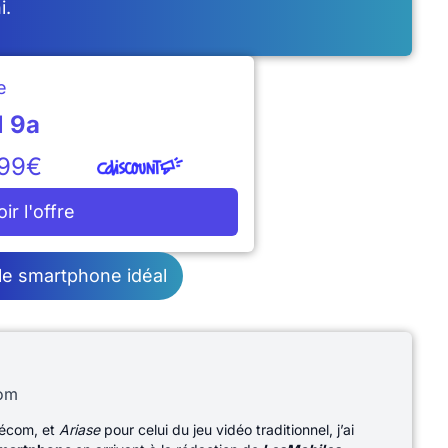
i.
e
l 9a
,99€
oir l'offre
le smartphone idéal
com
lécom, et
Ariase
pour celui du jeu vidéo traditionnel, j’ai