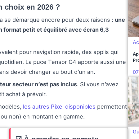
n choix en 2026 ?
l 9a se démarque encore pour deux raisons :
une
n format petit et équilibré avec écran 6,3
Ac
yvalent pour navigation rapide, des applis qui
Ap
Pro
 quotidien. La puce Tensor G4 apporte aussi une
ans devoir changer au bout d’un an.
07
teur secteur n’est pas inclus
. Si vous n’avez
t achat à prévoir.
 modèles,
les autres Pixel disponibles
permettent
 (ou non) en montant en gamme.
Gu