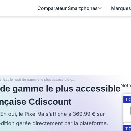
Comparateur Smartphones
Marques
Google Pixel 9a : le haut de gamme le plus accessible grâce à la plateforme française Cdiscount
Notr
t de gamme le plus accessible
T
ançaise Cdiscount
h oui, le Pixel 9a s’affiche à 369,99 € sur
édition gérée directement par la plateforme.
T