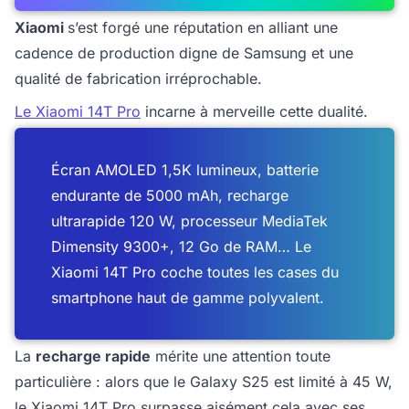
Xiaomi
s’est forgé une réputation en alliant une
cadence de production digne de Samsung et une
qualité de fabrication irréprochable.
Le Xiaomi 14T Pro
incarne à merveille cette dualité.
Écran AMOLED 1,5K lumineux, batterie
endurante de 5000 mAh, recharge
ultrarapide 120 W, processeur MediaTek
Dimensity 9300+, 12 Go de RAM… Le
Xiaomi 14T Pro coche toutes les cases du
smartphone haut de gamme polyvalent.
La
recharge rapide
mérite une attention toute
particulière : alors que le Galaxy S25 est limité à 45 W,
le Xiaomi 14T Pro surpasse aisément cela avec ses