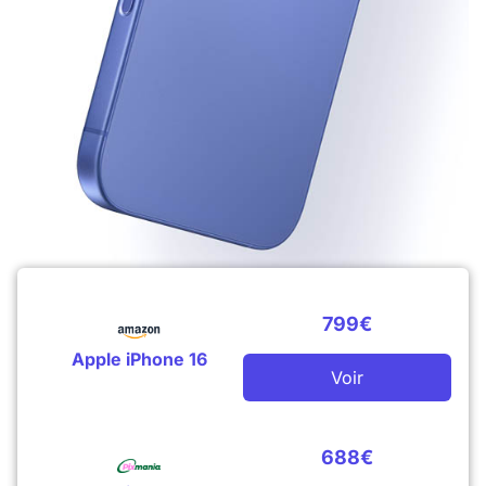
799€
Apple iPhone 16
Voir
688€