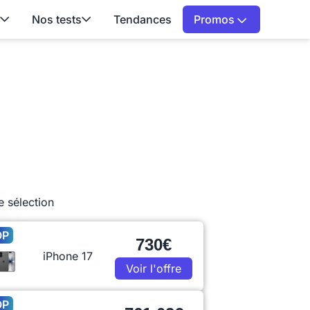
Nos tests
Tendances
Promos
e sélection
OP
730€
iPhone 17
Voir l'offre
OP