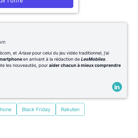
oir l'offre
com
lécom, et
Ariase
pour celui du jeu vidéo traditionnel, j’ai
martphone
en arrivant à la rédaction de
LesMobiles
.
ente les nouveautés, pour
aider chacun à mieux comprendre
phone
Black Friday
Rakuten