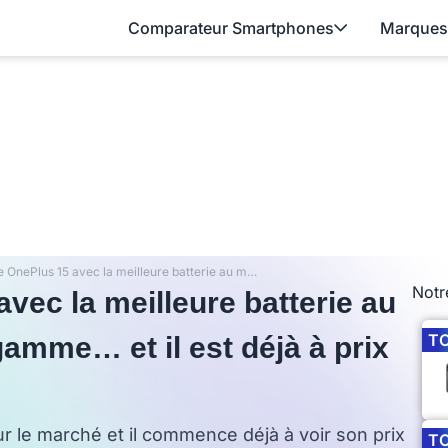
Comparateur Smartphones
Marques
Ce matin, le OnePlus 15 avec la meilleure batterie au monde pour un haut de gamme… et il est déjà à prix cassé
Notr
avec la meilleure batterie au
T
amme… et il est déjà à prix
sur le marché et il commence déjà à voir son prix
T