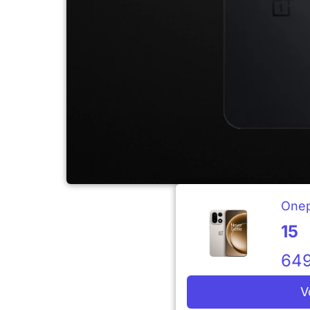
Onep
15
64
V