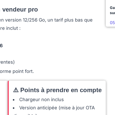
Ga
n vendeur pro
su
n version 12/256 Go, un tarif plus bas que
05
e inclut :
6
ventes)
orme point fort.
⚠️ Points à prendre en compte
Chargeur non inclus
Version anticipée (mise à jour OTA