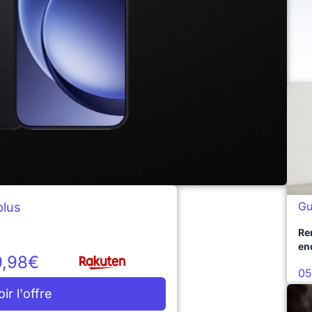
Gu
lus
Re
en
9,98€
05
oir l'offre