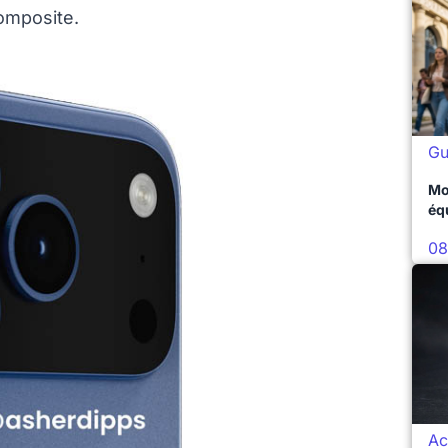
omposite.
Gu
Mo
éq
08
Ac