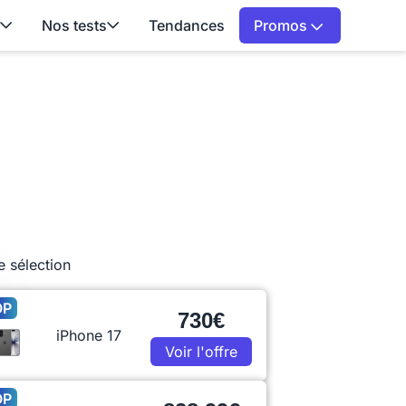
Nos tests
Tendances
Promos
e sélection
OP
730€
iPhone 17
Voir l'offre
OP