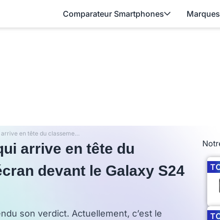
Comparateur Smartphones
Marques
Quel est le Smartphone qui arrive en tête du classement du meilleur écran devant le Galaxy S24 Ultra ?
Notr
ui arrive en tête du
T
écran devant le Galaxy S24
du son verdict. Actuellement, c’est le
T