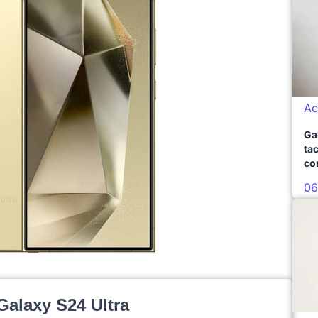
Ac
Ga
ta
co
06
alaxy S24 Ultra