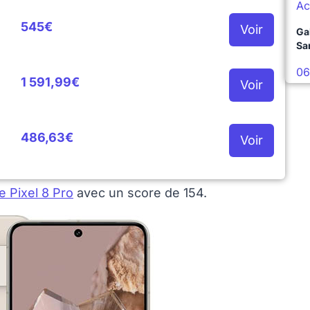
Ac
545€
Voir
Ga
Sa
06
1 591,99€
Voir
486,63€
Voir
e Pixel 8 Pro
avec un score de 154.