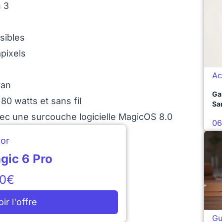
n 3
nsibles
pixels
Ac
ran
Ga
0 watts et sans fil
Sa
vec une surcouche logicielle MagicOS 8.0
06
or
gic 6 Pro
0€
oir l'offre
Gu