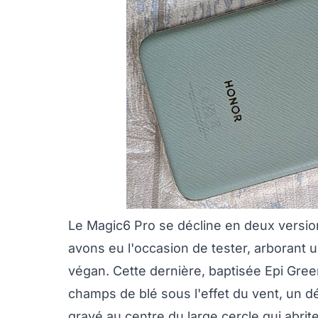
Le Magic6 Pro se décline en deux version
avons eu l'occasion de tester, arborant 
végan. Cette dernière, baptisée Epi Gree
champs de blé sous l'effet du vent, un dét
gravé au centre du large cercle qui abrit