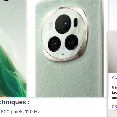
Ac
Ga
ta
co
echniques :
06
800 pixels 120 Hz