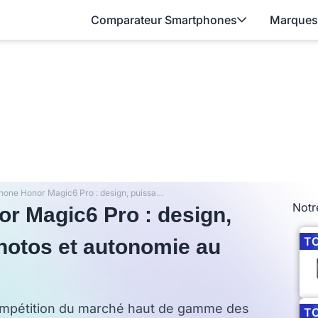
Comparateur Smartphones
Marques
Test du smartphone Honor Magic6 Pro : design, puissance, qualité des photos et autonomie au rendez-vous
Notr
r Magic6 Pro : design,
T
photos et autonomie au
ompétition du marché haut de gamme des
T