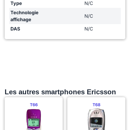
Type
N/C
Technologie
N/C
affichage
DAS
N/C
Les autres smartphones Ericsson
T66
T68