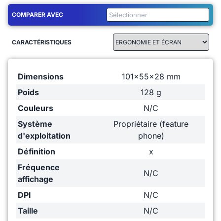
COMPARER AVEC
CARACTÉRISTIQUES
Dimensions
101x55x28 mm
Poids
128 g
Couleurs
N/C
Système
Propriétaire (feature
d'exploitation
phone)
Définition
x
Fréquence
N/C
affichage
DPI
N/C
Taille
N/C