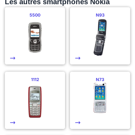
Les autres smartphones Nokia
5500
N93
1112
N73