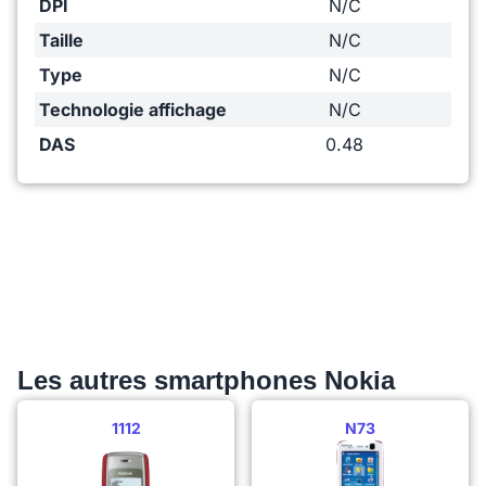
DPI
N/C
Taille
N/C
Type
N/C
Technologie affichage
N/C
DAS
0.48
Les autres smartphones Nokia
1112
N73