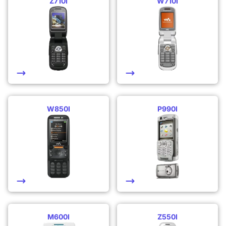
Z710I
W710I
W850I
P990I
M600I
Z550I