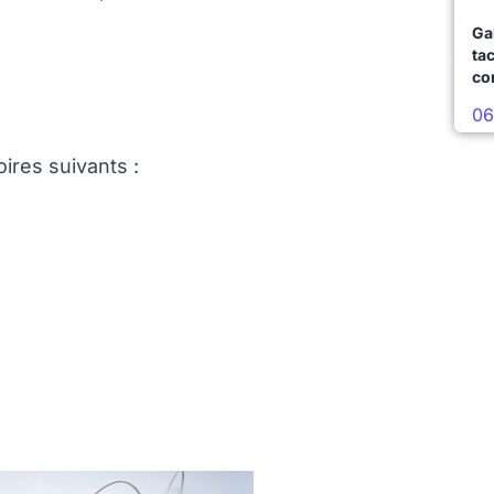
Ga
ta
co
06
ires suivants :