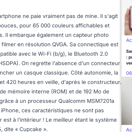
artphone ne paie vraiment pas de mine. Il s'agit
 pouces, pour 65 000 couleurs affichables et
ls. Il embarque également un capteur photo
Ac
 filmer en résolution QVGA. Sa connectique est
Sa
atible avec le Wi-Fi (b/g), le Bluetooth 2.0
: 
 (HSDPA). On regrette l'absence d'un connecteur
ve
ancher un casque classique. Côté autonomie, la
06
t 420 heures en veille, d'après le constructeur.
 de mémoire interne (ROM) et de 192 Mo de
e grâce à un processeur Qualcomm MSM7201a
 iPhone, ces caractéristiques ne sont pas
 est à l'intérieur ! Le meilleur étant le système
5, dite « Cupcake ».
Ac