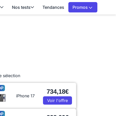
Nos tests
Tendances
Promos
e sélection
OP
734,18€
iPhone 17
Voir l'offre
OP