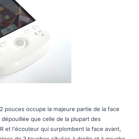
3,2 pouces occupe la majeure partie de la face
 dépouillée que celle de la plupart des
R et l'écouteur qui surplombent la face avant,
locs de 3 touches situées à droite et à gauche