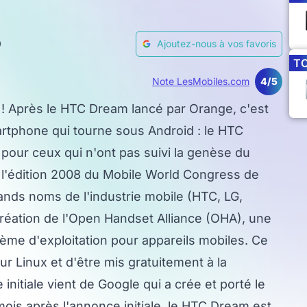
0
Ajoutez-nous à vos favoris
T
Note LesMobiles.com
4/5
! Après le HTC Dream lancé par Orange, c'est
rtphone qui tourne sous Android : le HTC
 pour ceux qui n'ont pas suivi la genèse du
 l'édition 2008 du Mobile World Congress de
ands noms de l'industrie mobile (HTC, LG,
réation de l'Open Handset Alliance (OHA), une
ème d'exploitation pour appareils mobiles. Ce
sur Linux et d'être mis gratuitement à la
initiale vient de Google qui a crée et porté le
mois après l'annonce initiale, le HTC Dream est