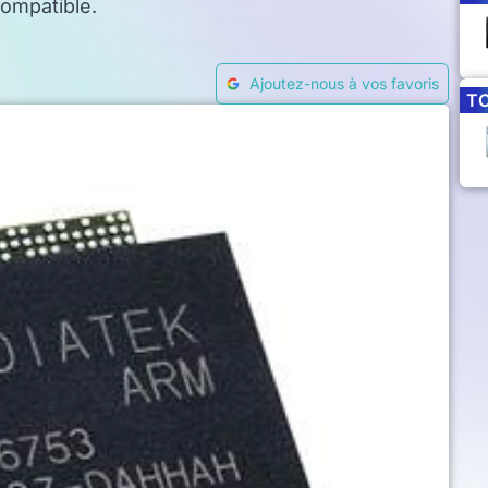
ompatible.
Ajoutez-nous à vos favoris
T