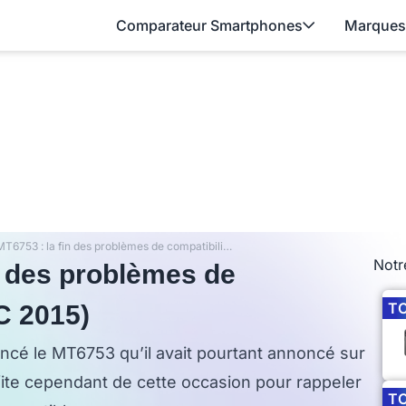
Comparateur Smartphones
Marques
MediaTek MT6753 : la fin des problèmes de compatibilité LTE ? (MWC 2015)
Notr
n des problèmes de
T
C 2015)
ancé le MT6753 qu’il avait pourtant annoncé sur
fite cependant de cette occasion pour rappeler
T