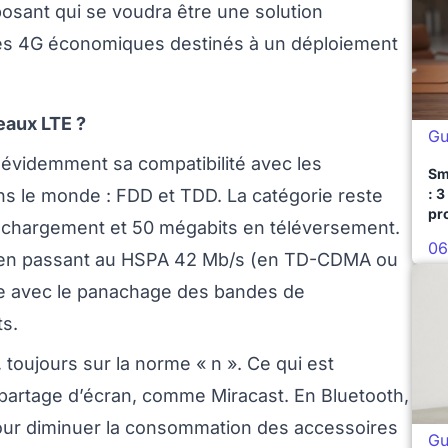
sant qui se voudra être une solution
s 4G économiques destinés à un déploiement
eaux LTE ?
Gu
st évidemment sa compatibilité avec les
Sm
: 3
ans le monde : FDD et TDD. La catégorie reste
pr
léchargement et 50 mégabits en téléversement.
06
3G+ en passant au HSPA 42 Mb/s (en TD-CDMA ou
ble avec le panachage des bandes de
s.
toujours sur la norme « n ». Ce qui est
e partage d’écran, comme Miracast. En Bluetooth,
pour diminuer la consommation des accessoires
Gu