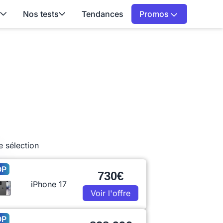
Nos tests
Tendances
Promos
e sélection
OP
730€
iPhone 17
Voir l'offre
OP