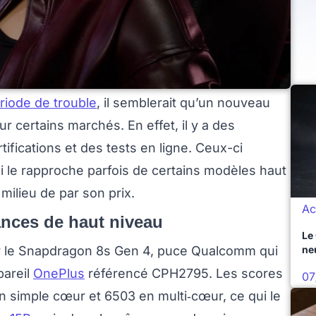
riode de trouble
, il semblerait qu’un nouveau
r certains marchés. En effet, il y a des
ifications et des tests en ligne. Ceux-ci
ui le rapproche parfois de certains modèles haut
milieu de par son prix.
Ac
ances de haut niveau
Le
ne
r le Snapdragon 8s Gen 4, puce Qualcomm qui
pareil
OnePlus
référencé CPH2795. Les scores
07
n simple cœur et 6503 en multi‑cœur, ce qui le