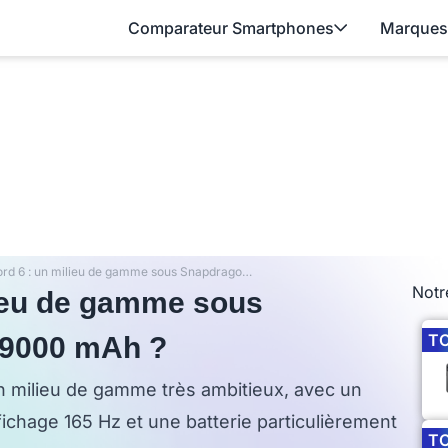
Comparateur Smartphones
Marques
OnePlus Nord 6 : un milieu de gamme sous Snapdragon 8s Gen 4 et 9000 mAh ?
Notr
lieu de gamme sous
T
 9000 mAh ?
 milieu de gamme très ambitieux, avec un
chage 165 Hz et une batterie particulièrement
T