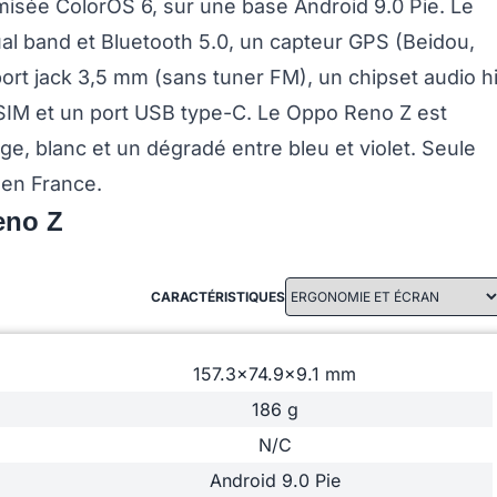
isée ColorOS 6, sur une base Android 9.0 Pie. Le
al band et Bluetooth 5.0, un capteur GPS (Beidou,
port jack 3,5 mm (sans tuner FM), un chipset audio h
 SIM et un port USB type-C. Le Oppo Reno Z est
nge, blanc et un dégradé entre bleu et violet. Seule
 en France.
eno Z
CARACTÉRISTIQUES
157.3x74.9x9.1 mm
186 g
N/C
Android 9.0 Pie