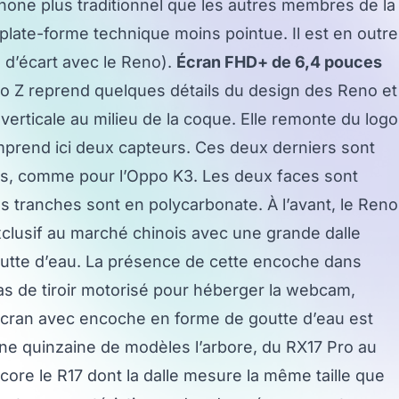
one plus traditionnel que les autres membres de la
ate-forme technique moins pointue. Il est en outre
d’écart avec le Reno).
Écran FHD+ de 6,4 pouces
 Z reprend quelques détails du design des Reno et
rticale au milieu de la coque. Elle remonte du logo
mprend ici deux capteurs. Ces deux derniers sont
és, comme pour l’Oppo K3. Les deux faces sont
es tranches sont en polycarbonate. À l’avant, le Reno
xclusif au marché chinois avec une grande dalle
utte d’eau. La présence de cette encoche dans
pas de tiroir motorisé pour héberger la webcam,
L’écran avec encoche en forme de goutte d’eau est
e quinzaine de modèles l’arbore, du RX17 Pro au
encore le R17 dont la dalle mesure la même taille que