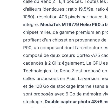
celle du Reno Z : 6,4 pouces. Toutes les
d’ailleurs identiques : ratio 19,5/9e, rat
1080), résolution 403 pixels par pouce, 
intégré.
MediaTek MT6779 Helio P90 à b
chipset milieu de gamme premium en pro
profitent d’un chipset en provenance de 
P90, un composant dont l’architecture es
composé de deux cœurs Cortex-A75 cade
cadencés à 2 GHz également. Le GPU e
Technologies. Le Reno Z est proposé en F
celles proposées en Asie. La version h
et de 128 Go de stockage interne (sans ex
sont proposés avec 6 Go de mémoire vive
stockage.
Double capteur photo 48+5 m