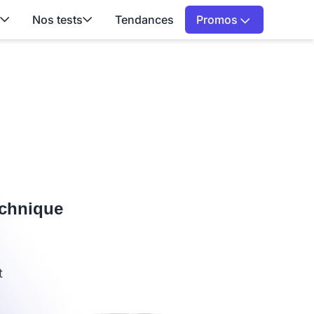
Nos tests
Tendances
Promos
echnique
t