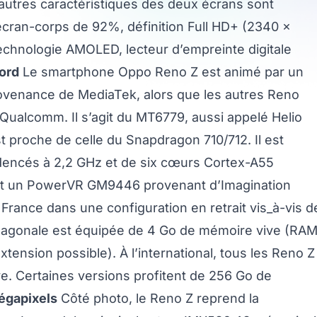
 autres caractéristiques des deux écrans sont
io écran-corps de 92%, définition Full HD+ (2340 x
technologie AMOLED, lecteur d’empreinte digitale
ord
Le smartphone Oppo Reno Z est animé par un
venance de MediaTek, alors que les autres Reno
Qualcomm. Il s’agit du MT6779, aussi appelé Helio
t proche de celle du Snapdragon 710/712. Il est
ncés à 2,2 GHz et de six cœurs Cortex-A55
st un PowerVR GM9446 provenant d’Imagination
rance dans une configuration en retrait vis_à-vis d
exagonale est équipée de 4 Go de mémoire vive (RAM
tension possible). À l’international, tous les Reno Z
. Certaines versions profitent de 256 Go de
égapixels
Côté photo, le Reno Z reprend la