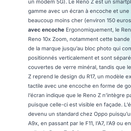
un modem 5G). Le Reno Z est un smartph
gamme avec un écran à encoche et une pl
beaucoup moins cher (environ 150 euros 
avec encoche
Ergonomiquement, le Reno
Reno 10x Zoom, notamment cette bande ve
de la marque jusqu’au bloc photo qui co
positionnés verticalement et sont sépar
couvertes de verre minéral, tandis que l
Z reprend le design du R17, un modèle e
tactile avec une encoche en forme de go
l’écran indique que le Reno Z n’intègre 
puisque celle-ci est visible en façade. 
devenu un standard chez Oppo puisqu’un
A9x, en passant par le F11, l’A7, l’A9 ou 