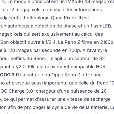
rs. Le module principal est un IMX586 48 mégapixe
s en 12 mégapixels, combinant les informations
djacents (technologie Quad Pixel). Il est
, un autofocus à détection de phase et un flash LED.
égapixels qui sert exclusivement au calcul des
on objectif ouvre à f/2.4. Le Reno Z filme en 2160p
e à 120 images par seconde en 720p. À l’avant, le
ur selfies du Reno. Il s’agit d’un capteur de 32
vrant à f/2.0. Elle est nativement compatible HDR.
VOOC 3.0
La batterie du Oppo Reno Z offre une
eno et presque aussi importante que celle du Reno 1
OOC Charge 3.0 (chargeur d’une puissance de 20
 ce qui permet d'assurer une vitesse de recharge
on afin de prolonger le cycle de vie de la batterie. L