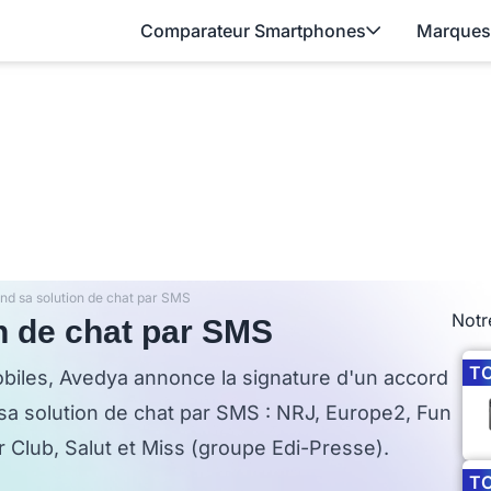
Comparateur Smartphones
Marques
nd sa solution de chat par SMS
Notr
n de chat par SMS
T
obiles, Avedya annonce la signature d'un accord
sa solution de chat par SMS : NRJ, Europe2, Fun
r Club, Salut et Miss (groupe Edi-Presse).
T