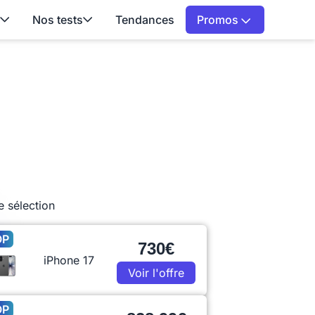
Nos tests
Tendances
Promos
e sélection
OP
730€
iPhone 17
Voir l'offre
OP