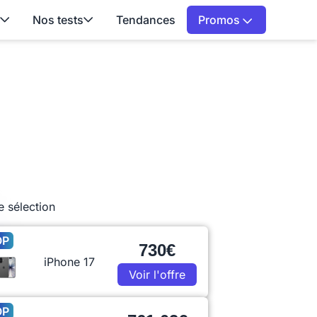
Nos tests
Tendances
Promos
e sélection
OP
730€
iPhone 17
Voir l'offre
OP