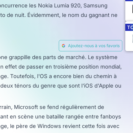
concurrence les Nokia Lumia 920, Samsung
oto de nuit. Évidemment, le nom du gagnant ne
T
Ajoutez-nous à vos favoris
e grappille des parts de marché. Le système
en effet de passer en troisième position mondial,
sage. Toutefois, l'OS a encore bien du chemin à
s deux ténors du genre que sont l'iOS d'Apple ou
rrain, Microsoft se fend régulièrement de
tant en scène une bataille rangée entre fanboys
e, le père de Windows revient cette fois avec