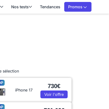
Nos tests
Tendances
Promos
e sélection
OP
730€
iPhone 17
Voir l'offre
OP