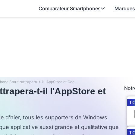
Comparateur Smartphones
Marques
Windows Phone Store rattrapera-t-il l'AppStore et Google Play en 2014 ?
Notr
rapera-t-il l'AppStore et
T
e d’hier, tous les supporters de Windows
ue applicative aussi grande et qualitative que
T