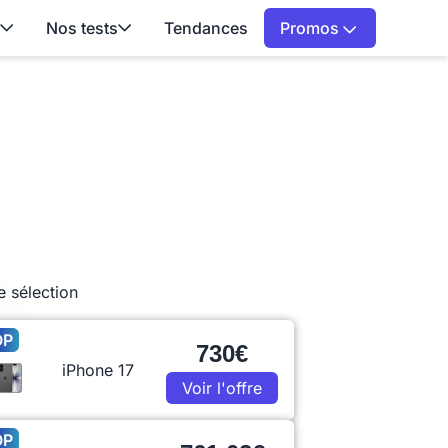
Nos tests
Tendances
Promos
e sélection
OP
730€
iPhone 17
Voir l'offre
OP