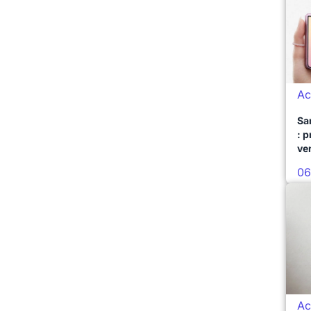
Ac
Sa
: 
ve
06
Ac