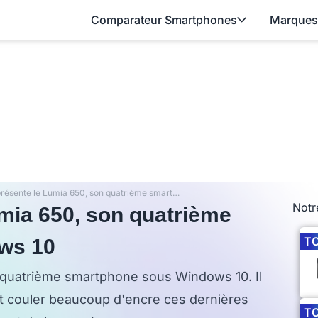
Comparateur Smartphones
Marques
Microsoft présente le Lumia 650, son quatrième smartphone sous Windows 10
Notr
umia 650, son quatrième
T
ws 10
n quatrième smartphone sous Windows 10. Il
it couler beaucoup d'encre ces dernières
T