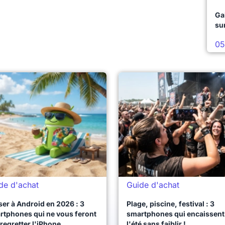
Ga
su
05
de d'achat
Guide d'achat
er à Android en 2026 : 3
Plage, piscine, festival : 3
rtphones qui ne vous feront
smartphones qui encaissent
regretter l'iPhone
l'été sans faiblir !