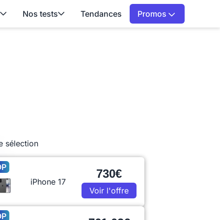
Nos tests
Tendances
Promos
e sélection
OP
730€
iPhone 17
Voir l'offre
OP