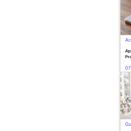
Ac
Ap
Pro
07
Gu