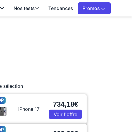
Nos tests
Tendances
Promos
e sélection
OP
734,18€
iPhone 17
Voir l'offre
OP