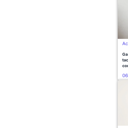
Ac
Ga
ta
co
06