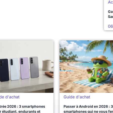
Ac
Ga
Sa
06
de d'achat
Guide d'achat
trée 2026 : 3 smartphones
Passer à Android en 2026 : 3
 étudiant, endurants et
smartphones qui ne vous fe