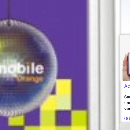
Ac
Sa
: 
ve
06