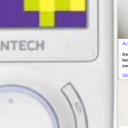
Ac
Ga
ta
co
06