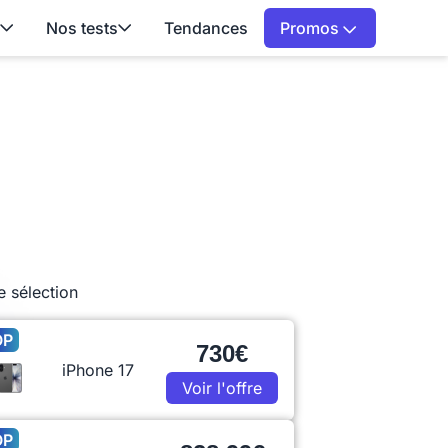
Nos tests
Tendances
Promos
e sélection
OP
730€
iPhone 17
Voir l'offre
OP