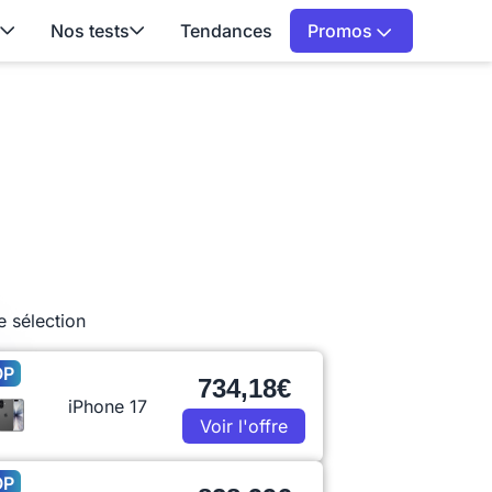
Nos tests
Tendances
Promos
e sélection
OP
734,18€
iPhone 17
Voir l'offre
OP