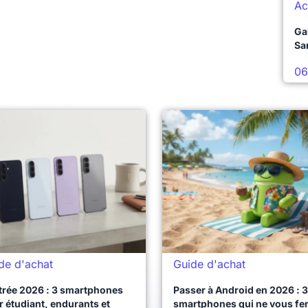
Ac
Ga
Sa
06
de d'achat
Guide d'achat
trée 2026 : 3 smartphones
Passer à Android en 2026 : 3
 étudiant, endurants et
smartphones qui ne vous fe