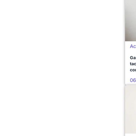
Ac
Ga
ta
co
06