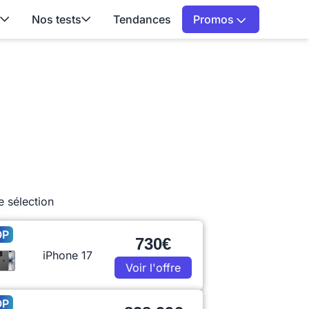
Nos tests
Tendances
Promos
e sélection
OP
730€
iPhone 17
Voir l'offre
OP