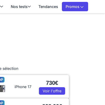
Nos tests
Tendances
Promos
e sélection
OP
730€
iPhone 17
Voir l'offre
OP