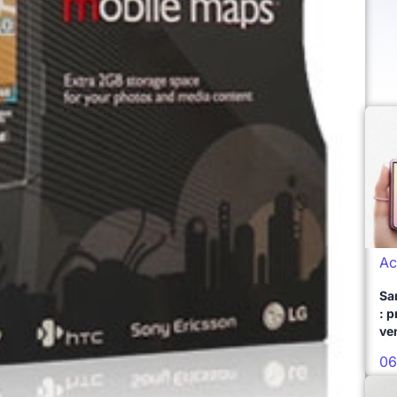
Ac
Sa
: 
ve
06