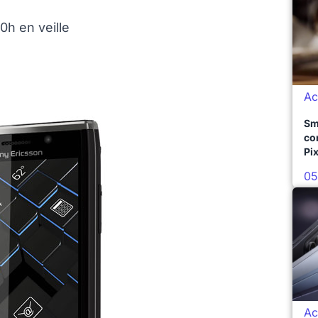
0h en veille
Ac
Sm
co
Pix
05
Ac