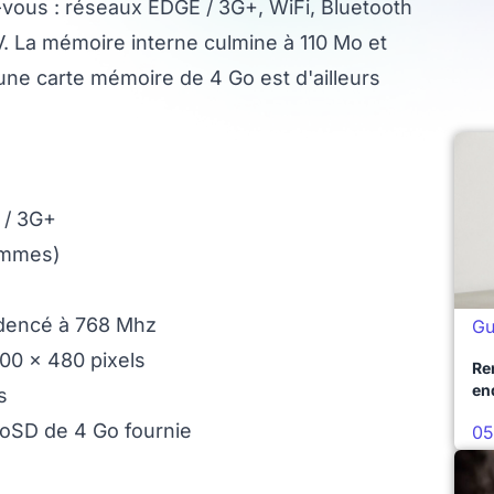
vous : réseaux EDGE / 3G+, WiFi, Bluetooth
V. La mémoire interne culmine à 110 Mo et
(une carte mémoire de 4 Go est d'ailleurs
 / 3G+
rammes)
dencé à 768 Mhz
Gu
800 x 480 pixels
Re
en
s
roSD de 4 Go fournie
05