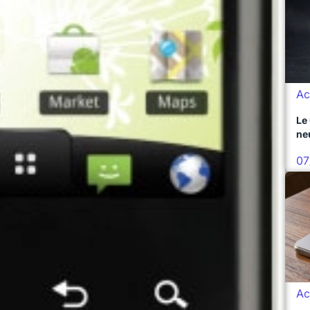
Ac
Le
ne
07
Ac