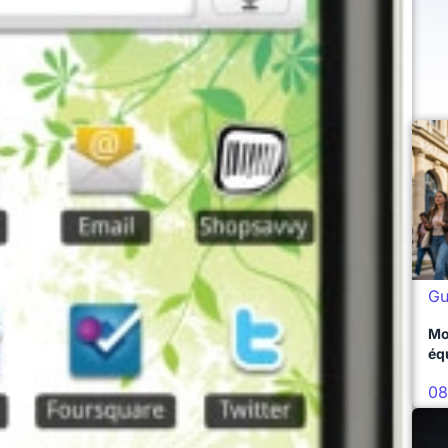
Gu
Mo
éq
08