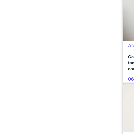
Ac
Ga
ta
co
06