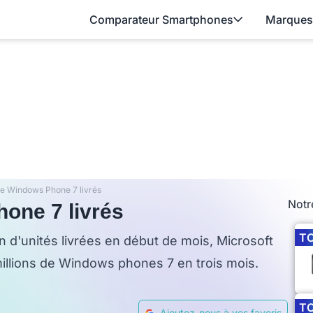
Comparateur Smartphones
Marques
 de Windows Phone 7 livrés
Notr
hone 7 livrés
T
ion d'unités livrées en début de mois, Microsoft
millions de Windows phones 7 en trois mois.
T
Ajoutez-nous à vos favoris