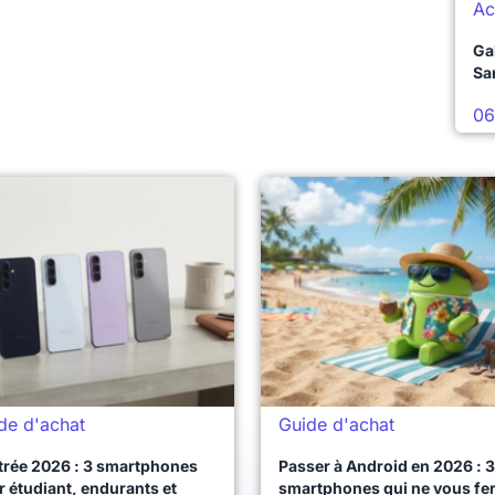
Ac
Ga
Sa
06
de d'achat
Guide d'achat
trée 2026 : 3 smartphones
Passer à Android en 2026 : 3
 étudiant, endurants et
smartphones qui ne vous fe