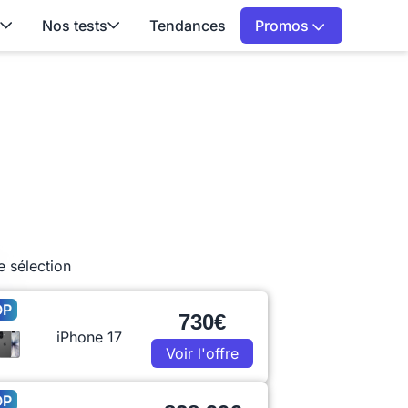
Nos tests
Tendances
Promos
e sélection
OP
730€
iPhone 17
Voir l'offre
OP