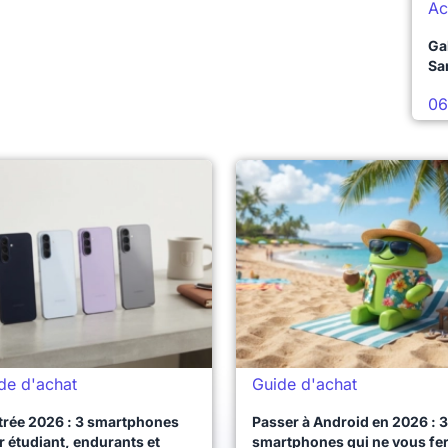
Ac
Ga
Sa
06
de d'achat
Guide d'achat
trée 2026 : 3 smartphones
Passer à Android en 2026 : 3
 étudiant, endurants et
smartphones qui ne vous fe