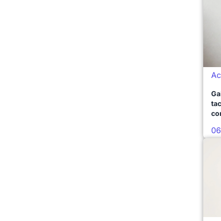
Ac
Ga
ta
co
06