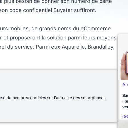
aura plus besoin de donner son numéro de carte
son code confidentiel Buyster suffiront.
teurs mobiles, de grands noms du eCommerce
r et proposeront la solution parmi leurs moyens
l du service. Parmi eux Aquarelle, Brandalley,
Ac
Sa
e de nombreux articles sur l'actualité des smartphones.
: 
ve
06