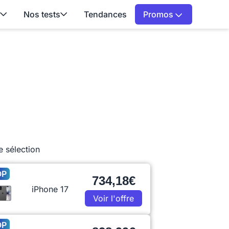
Nos tests
Tendances
Promos
e sélection
OP
734,18€
iPhone 17
Voir l'offre
OP