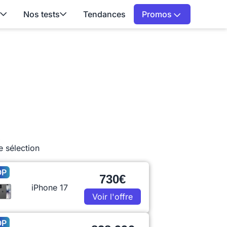
Nos tests
Tendances
Promos
e sélection
OP
730€
iPhone 17
Voir l'offre
OP