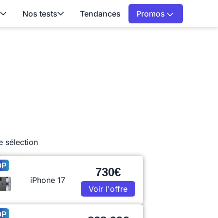
Nos tests
Tendances
Promos
e sélection
OP
730€
iPhone 17
Voir l'offre
OP