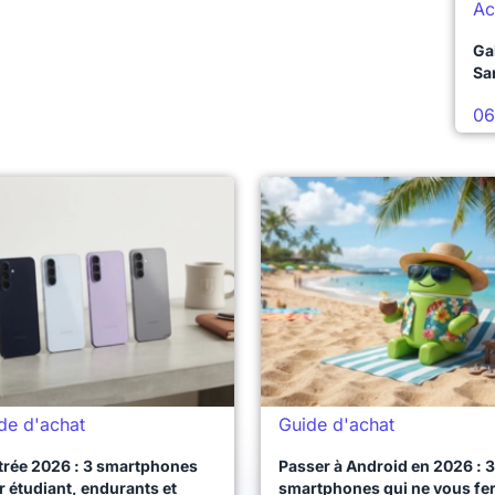
Ac
Ga
Sa
06
de d'achat
Guide d'achat
trée 2026 : 3 smartphones
Passer à Android en 2026 : 3
 étudiant, endurants et
smartphones qui ne vous fe