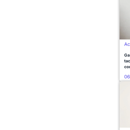
Ac
Ga
ta
co
06