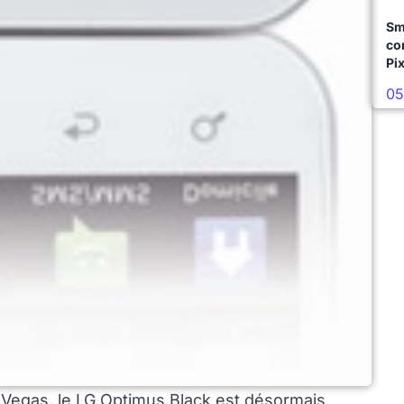
Sm
co
Pix
05
s Vegas, le LG Optimus Black est désormais