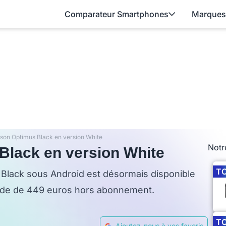
Comparateur Smartphones
Marques
 son Optimus Black en version White
Notr
Black en version White
T
us Black sous Android est désormais disponible
lé de de 449 euros hors abonnement.
T
Ajoutez-nous à vos favoris