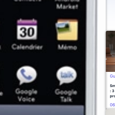
Gu
Sm
: 3
pr
06