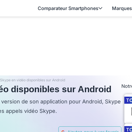
Comparateur Smartphones
Marques
 Skype en vidéo disponibles sur Android
Notr
éo disponibles sur Android
T
version de son application pour Android, Skype
es appels vidéo Skype.
T
Ajoutez-nous à vos favoris