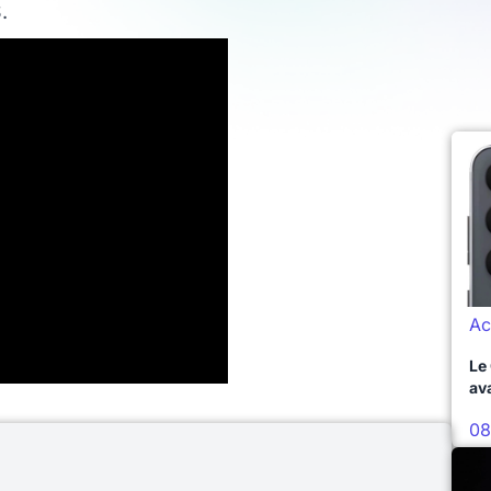
.
Ac
Le
av
08