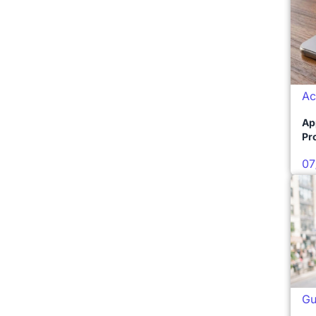
Ac
Ap
Pro
07
Gu