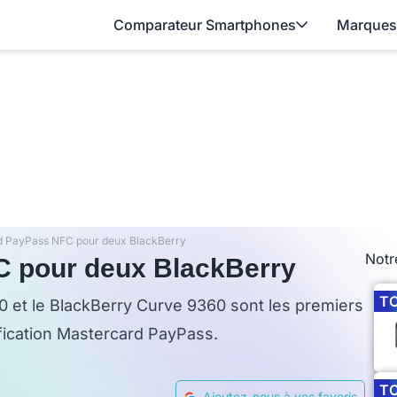
Comparateur Smartphones
Marques
d PayPass NFC pour deux BlackBerry
Notr
 pour deux BlackBerry
T
 et le BlackBerry Curve 9360 sont les premiers
fication Mastercard PayPass.
T
Ajoutez-nous à vos favoris