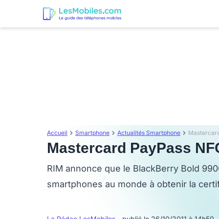
Accueil
Smartphone
Actualités Smartphone
Mastercar
Mastercard PayPass NFC
RIM annonce que le BlackBerry Bold 9900
smartphones au monde à obtenir la certi
La Rédac LesMobiles
- publié le 26/10/2011 à 14h50