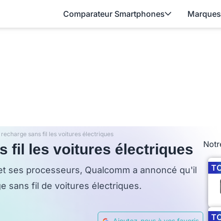
Comparateur Smartphones
Marques
echarge sans fil les voitures électriques
Notr
il les voitures électriques
T
 et ses processeurs, Qualcomm a annoncé qu'il
ge sans fil de voitures électriques.
T
Ajoutez-nous à vos favoris