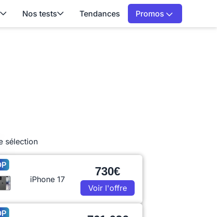
Nos tests
Tendances
Promos
e sélection
OP
730€
iPhone 17
Voir l'offre
OP