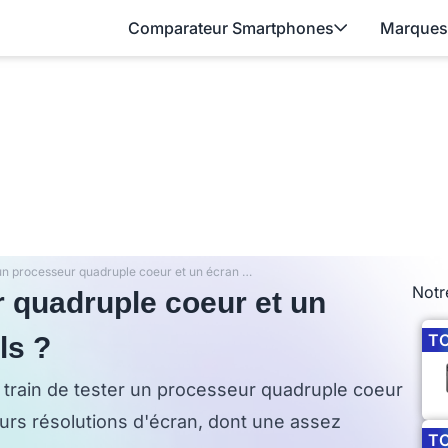
Comparateur Smartphones
Marques
iPhone 5 : un processeur quadruple coeur et un écran de 1440 x 800 pixels ?
Notr
r quadruple coeur et un
T
ls ?
n train de tester un processeur quadruple coeur
eurs résolutions d'écran, dont une assez
T